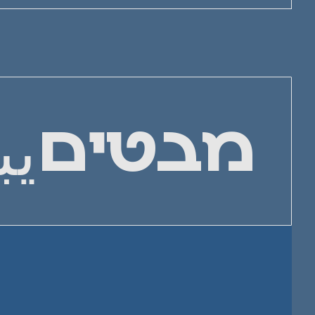
يب
מבטים