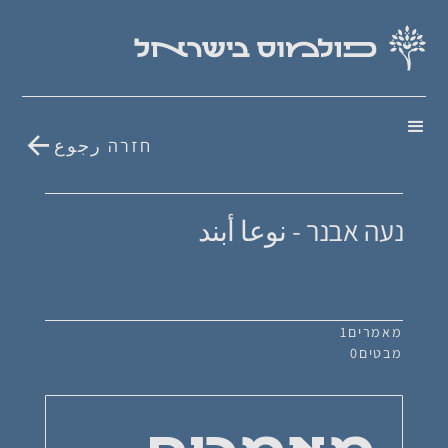
חזרה رجوع
נעה אבנר - نوعا أبند
מאמרים
1
מבטים
0