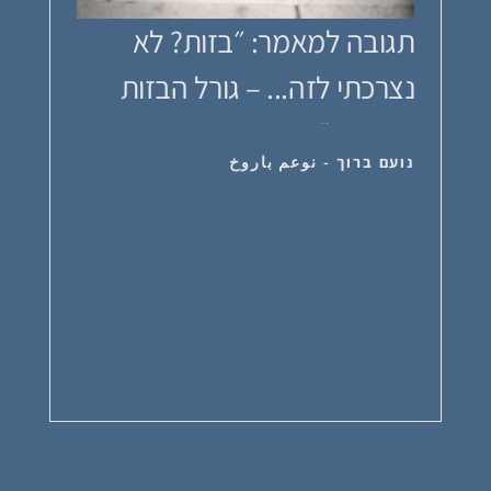
תגובה למאמר: ״בזות? לא
נצרכתי לזה... – גורל הבזות
בעברית״ מא...
נועם ברוך - نوعم باروخ