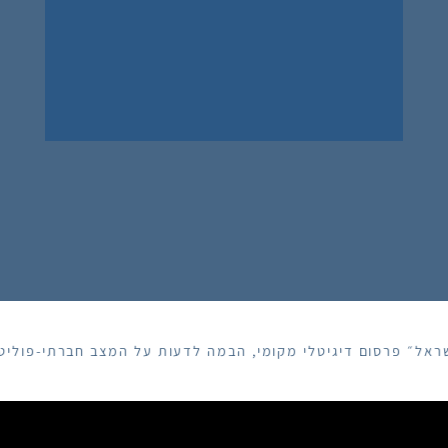
ראל״ פרסום דיגיטלי מקומי, הבמה לדעות על המצב חברתי-פוליטי