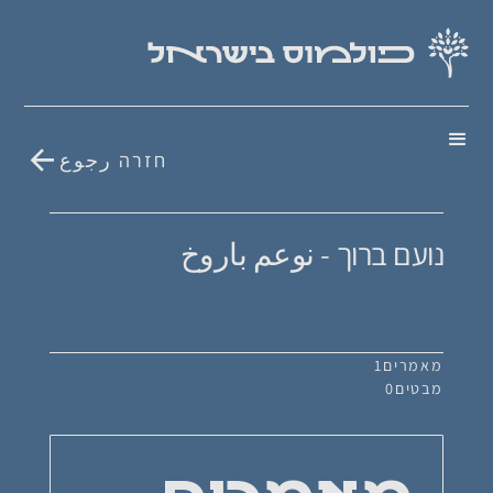
חזרה رجوع
נועם ברוך - نوعم باروخ
מאמרים
1
מבטים
0