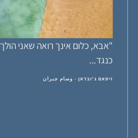
"אבא, כלום אינך רואה שאני הול
כנגד...
ויסאם ג'ובראן - وسام جبران