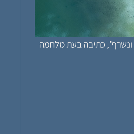
ך ונשרף", כתיבה בעת מלחמה