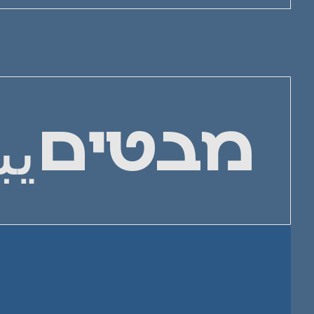
يب
מבטים