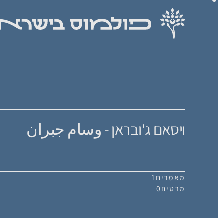
ויסאם ג'ובראן - وسام جبران
מאמרים
1
מבטים
0