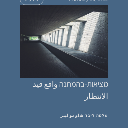
מציאות-בהמתנה واقع قيد
الانتظار
שלמה ליבר شلومو ليبر