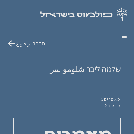
חזרה رجوع
שלמה ליבר شلومو ليبر
מאמרים
2
מבטים
0