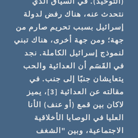
(التوحيد). في السياق الذي
نتحدث عنه، هناك رفض لدولة
إسرائيل بسبب تحريم صارم من
جهة؛ ومن جهة أخرى، هناك تبني
لنموذج إسرائيل الكاملة. نجد
في القَسَم أن العدائية والحب
يتعايشان جنبًا إلى جنب. في
مقالته عن العدائية [3]، يميز
لاكان بين قمع (أو عنف) الأنا
العليا في الوصايا الأخلاقية
الاجتماعية، وبين "الشغف