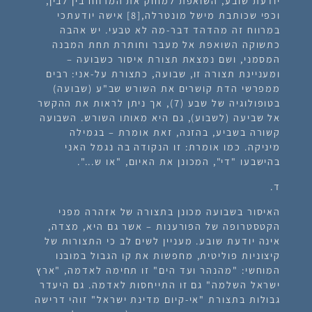
יודעת שובע, השואפת למחוק את המרווח בין לבין,
וכפי שכותבת מישל מונטרלה,[8] אישה יודעתכי
במרווח זה מהדהד דבר-מה לא טבעי. יש אהבה
כתשוקה השואפת אל מעבר וחותרת תחת המבנה
המסמני, ושם נמצאת תצורת איסור כשבועה –
ומעניינת תצורה זו, שבועה, כתצורת על-אני: רבים
ממפרשי הדת קושרים את השורש שב"ע (שבועה)
בטופולוגיה של שבע (7), אך ניתן לראות את ההקשר
אל שביעה (לשבוע), גם היא מאותו השורש. השבועה
קשורה בשביע, בהזנה, זאת אומרת – בגמילה
מיניקה. כמו אומרת: זו הנקודה בה נגמל האני
בהישבעו "די", המכונן את האיום, "או ש...".
ד.
האיסור בשבועה מכונן בתצורה של אזהרה מפני
הקטסטרופה של הפורענות – אשר גם היא, מצדה,
אינה יודעת שובע. מעניין לשים לב כי התצורות של
קיצוניות פוליטית, מחפשות את קו הגבול במובנו
המוחשי: "מהנהר ועד הים" זו תחימה לאדמה, "ארץ
ישראל השלמה" גם זו התייחסות לאדמה. גם היעדר
גבולות בתצורת "אי-קיום מדינת ישראל" זוהי דרישה