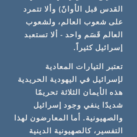
القدس قبل الأوانً) وألا تتمرد
على شعوب العالم، ولشعوب
العالم قَسَم واحد - ألا تستعبد
إسرائيل كثيراً.
تعتبر التيارات المعادية
لإسرائيل في اليهودية الحريدية
هذه الأيمان الثلاثة تحريمًا
شديدًا ينفي وجود إسرائيل
والصهيونية. أما المعارضون لهذا
التفسير، كالصهيونية الدينية