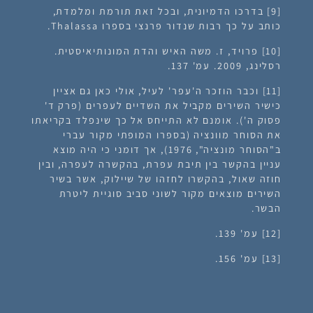
[9]
בדרכו הדמיונית, ובכל זאת תורמת ומלמדת,
כותב על כך רבות שנדור פרנצי בספרו Thalassa.
[10]
פרויד, ז. משה האיש והדת המונותיאיסטית.
רסלינג, 2009. עמ' 137.
[11]
וכבר הוזכר ה'עפר' לעיל, אולי כאן גם אציין
כישיר השירים מקביל את השדיים לעפרים (פרק ד'
פסוק ה'). אומנם לא התייחס אל כך שינפלד בקריאתו
את הסוחר מוונציה (בספרו המופתי מקור עברי
ב"הסוחר מונציה", 1976), אך דומני כי היה מוצא
עניין בהקשר בין תיבת עפרת, בהקשרה לעפרה, ובין
חוזה שאול, בהקשרו לחזהו של שיילוק, אשר בשיר
השירים מוצאים מקור לשוני סביב סוגיית ליטרת
הבשר.
[12]
עמ' 139.
[13]
עמ' 156.