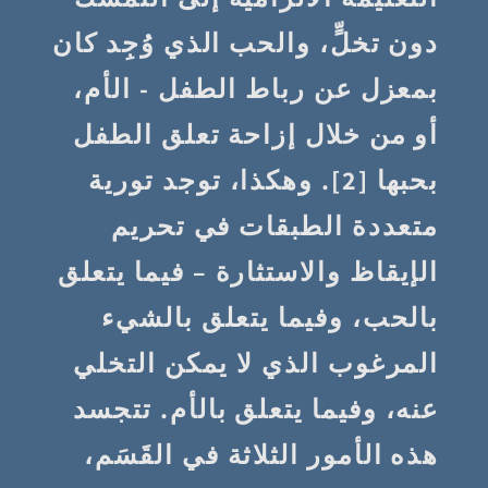
دون تخلٍّ، والحب الذي وُجِد كان
بمعزل عن رباط الطفل - الأم،
أو من خلال إزاحة تعلق الطفل
بحبها [2]. وهكذا، توجد تورية
متعددة الطبقات في تحريم
الإيقاظ والاستثارة – فيما يتعلق
بالحب، وفيما يتعلق بالشيء
المرغوب الذي لا يمكن التخلي
عنه، وفيما يتعلق بالأم. تتجسد
هذه الأمور الثلاثة في القَسَم،