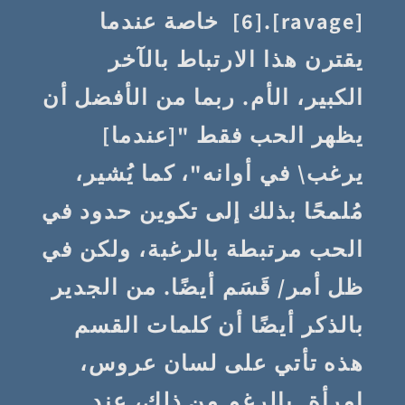
[ravage].[6] خاصة عندما
يقترن هذا الارتباط بالآخر
الكبير، الأم. ربما من الأفضل أن
يظهر الحب فقط "[عندما]
يرغب\ في أوانه"، كما يُشير،
مُلمحًا بذلك إلى تكوين حدود في
الحب مرتبطة بالرغبة، ولكن في
ظل أمر/ قَسَم أيضًا. من الجدير
بالذكر أيضًا أن كلمات القسم
هذه تأتي على لسان عروس،
امرأة. بالرغم من ذلك، عند