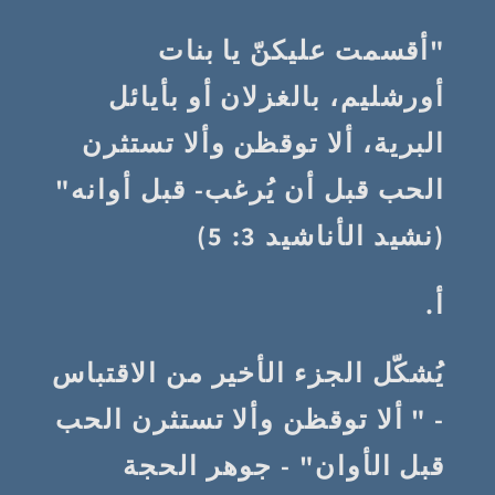
"أقسمت عليكنّ يا بنات
أورشليم، بالغزلان أو بأيائل
البرية، ألا توقظن وألا تستثرن
الحب قبل أن يُرغب- قبل أوانه"
(نشيد الأناشيد 3: 5)
أ.
يُشكّل الجزء الأخير من الاقتباس
- " ألا توقظن وألا تستثرن الحب
قبل الأوان" - جوهر الحجة