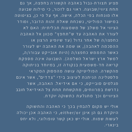
מציע תצורת-גבול באהבה הקשורה בחפצה, אך גם
תחת ציווי/שבועה. ראוי גם לזכור, כי מילות שבועה
אלו מונחות בפי הכלה, אישה. אף על פי כן, בציטוטה
במישור הפוליטי, נשכחת שאלת זהות הדובר, ומודר
הציווי אל משלב של משמעות תכליתית: האם לא
לעורר את האהבה עד ש"תחפץ" מכוון אל האהבה
כחפצו/ה של אחר גדול (עד שיופיע הרצון או
ההסכמה לאהבה), או שמה את האהבה יש לעורר
כאשר התממש כחפצו/ה (היות אובייקט עבורו/ה,
למשל ארץ ישראל השלמה). השבועה אינה מספקת
קריאה חד-משמעית בנקודה זו, במיוחד בניתוקה
מהקשרה. הפוליטיקה עושה מהפסוק המקראי
פלסטלינה הניתנת לעיצוב בידי "צדדים", אשר אינם
מגלמים סובייקט, כי אם אידיאל. האהבה, אשר
נדרשת במרווחים, מתקשחת תחת צל האידיאל חובב
הציוויים וכך מתגלעת כתשוקה יוקדת.
אולי יש מקום להבחין בכך כי האהבה והתשוקה
היוקדת גם הן אינן either/or, כי האהבה אכן יכולה
לעשות שמות. אולי יש כאן קשר טופולוגי, ולא יחס
בינארי.