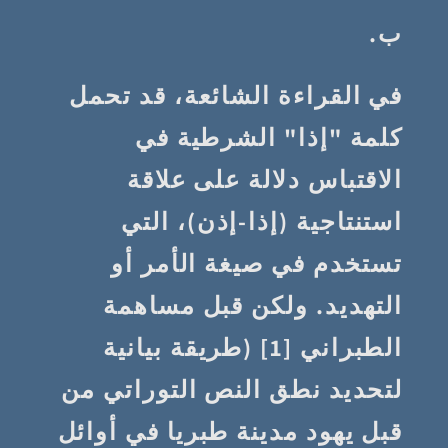
ب.
في القراءة الشائعة، قد تحمل
كلمة "إذا" الشرطية في
الاقتباس دلالة على علاقة
استنتاجية (إذا-إذن)، التي
تستخدم في صيغة الأمر أو
التهديد. ولكن قبل مساهمة
الطبراني [1] (طريقة بيانية
لتحديد نطق النص التوراتي من
قبل يهود مدينة طبريا في أوائل