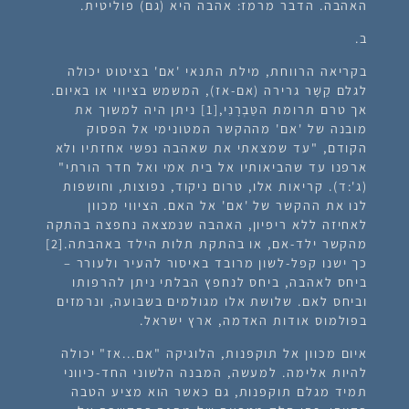
האהבה. הדבר מרמז: אהבה היא (גם) פוליטית.
ב.
בקריאה הרווחת, מילת התנאי 'אם' בציטוט יכולה
לגלם קַשָּׁר גרירה (אם-אז), המשמש בציווי או באיום.
אך טרם תרומת הטַּבְרָנִי,[1] ניתן היה למשוך את
מובנה של 'אם' מההקשר המטונימי אל הפסוק
הקודם, "עד שמצאתי את שאהבה נפשי אחזתיו ולא
ארפנו עד שהביאותיו אל בית אמי ואל חדר הורתי"
(ג':ד). קריאות אלו, טרום ניקוד, נפוצות, וחושפות
לנו את ההקשר של 'אם' אל האם. הציווי מכוון
לאחיזה ללא ריפיון, האהבה שנמצאה נחפצה בהתקה
מהקשר ילד-אם, או בהתקת תלות הילד באהבתה.
[2]
כך ישנו קפל-לשון מרובד באיסור להעיר ולעורר –
ביחס לאהבה, ביחס לנחפץ הבלתי ניתן להרפותו
וביחס לאם. שלושת אלו מגולמים בשבועה, ונרמזים
בפולמוס אודות האדמה, ארץ ישראל.
איום מכוון אל תוקפנות, הלוגיקה "אם...אז" יכולה
להיות אלימה. למעשה, המבנה הלשוני החד-כיווני
תמיד מגלם תוקפנות, גם כאשר הוא מציע הטבה