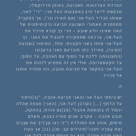
הפרדת הערכאות. השבועה, באופן פרדוקסלי,
מבקשת לייצר חיץ באמצעות העל-אני: "די" לאני,
שאותו הגדיר העל-אני (אם תעירו וגו'). אך במקביל,
מסתתרת מאחורי השבועה תביעה נרקיסיסטית של
האני שאינו יודע שובע – הרי כך קורא פרויד את
העל-אני, ערכאה שתפקידה להגביל את האני. כך
העל-אני אוחז בשני הקצוות: מחד, האיסור בשבועה
(הציווי), מאידך כמו חוברעם האני ברעבונו
(התענגותו) ללכת עד הסוף עם האהבה, עד הסוף,
עד הקטסטרופה. אולי אין זה מפתיע לזהות את
העל-אני בהקשר של תביעת-אהבה, וזה מחזיר אותנו
אל פרויד.
ה.
יש ביחסי העל-אני והאני תביעת-אהבה, "[ב]וויתור
על הדחף [...] כקורבן לעל-אני, [האני] מצפה שהלה
יגמול לו בתוספת אהבה".[10]גם אזרח, בהתקה,
תובע אהבה – מקריב שנים מחייו בצבא, משלם
מיסים, אוהב את המולדת ("כִּי רָצוּ עֲבָדֶיךָ אֶת אֲבָנֶיהָ
וְאֶת עֲפָרָהּ יְחֹנֵנוּ"(תהילים קב: טו)).
[11]
אך בעוד
האני תובע אהבה, הוא גם מייחס אהבה לעל-אני