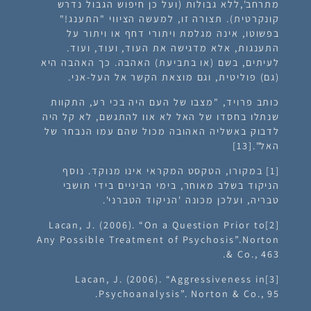
מתרחב',ללא גבולות (ועל כן חיפוש הגבול נדרש
קונקרטית). תצורה זו, למעשה הציווי "התענג!"
בפשוטו, אינה מגלמת ויתורי דחף או ויתור על
התענגות, אלא מדגישה את העוד, ועוד, ועוד.
לעיתים, בשם (או בתביעת) האהבה. כך האהבה היא
(גם) פוליטית, וגם מוצאת הקשר אל העל-אני.
כותב פרויד, "מצבו של העם היה בכי רע, התקוות
שנתלו בחסדו של האל לא אוו להתגשם, לא קל היה
לדבוק באשליה האהובה מכול שהם עמו הנבחר של
האל".
[13]
[1]
במקורו, הטקסט המקראי אינו מנוקד. נוסף
הניקוד בשלב מאוחר, בימי הביניים בידי תושבי
טבריה, ועלכן מכונה 'הניקוד הטברני'.
Lacan, J. (2006). “On a Question Prior to
[2]
Any Possible Treatment of Psychosis”.Norton
& Co., 463.
Lacan, J. (2006). “Aggressiveness in
[3]
Psychoanalysis”. Norton & Co., 95.