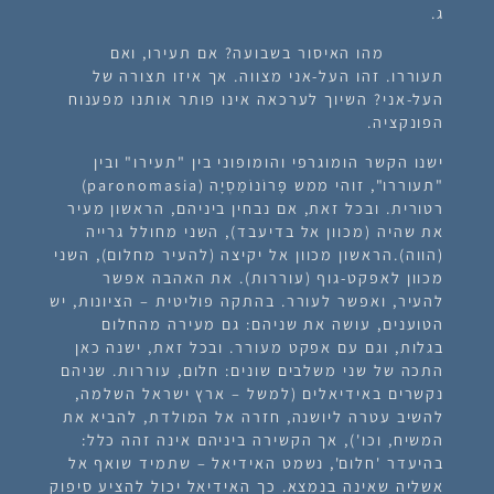
ג.
מהו האיסור בשבועה? אם תעירו, ואם
תעוררו. זהו העל-אני מצווה. אך איזו תצורה של
העל-אני? השיוך לערכאה אינו פותר אותנו מפענוח
הפונקציה.
ישנו הקשר הומוגרפי והומופוני בין "תעירו" ובין
"תעוררו", זוהי ממש פָּרוֹנוֹמַסְיָה (paronomasia)
רטורית. ובכל זאת, אם נבחין ביניהם, הראשון מעיר
את שהיה (מכוון אל בדיעבד), השני מחולל גרייה
(הווה).הראשון מכוון אל יקיצה (להעיר מחלום), השני
מכוון לאפקט-גוף (עוררות). את האהבה אפשר
להעיר, ואפשר לעורר. בהתקה פוליטית – הציונות, יש
הטוענים, עושה את שניהם: גם מעירה מהחלום
בגלות, וגם עם אפקט מעורר. ובכל זאת, ישנה כאן
התכה של שני משלבים שונים: חלום, עוררות. שניהם
נקשרים באידיאלים (למשל – ארץ ישראל השלמה,
להשיב עטרה ליושנה, חזרה אל המולדת, להביא את
המשיח, וכו'), אך הקשירה ביניהם אינה זהה כלל:
בהיעדר 'חלום', נשמט האידיאל – שתמיד שואף אל
אשליה שאינה בנמצא. כך האידיאל יכול להציע סיפוק