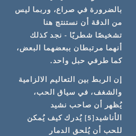
بالضرورة في صراع، وربما ليس
من الدقة أن نستنتج هنا
تشخيصًا شطريًا - نجد كذلك
أنهما مرتبطان ببعضهما البعض،
كما طرفي حبل واحد.
إن الربط بين التعاليم الالزامية
والشغف، في سياق الحب،
يُظهر أن صاحب نشيد
الأناشيد[5] يُدرك كيف يُمكن
للحب أن يُلحق الدمار