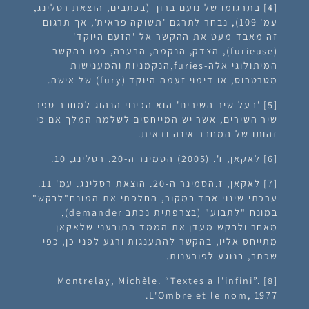
[4]
בתרגומו של נועם ברוך (בכתבים, הוצאת רסלינג,
עמ' 109), נבחר לתרגם 'תשוקה פראית', אך תרגום
זה מאבד מעט את ההקשר אל 'הזעם היוקד'
(furieuse), הצדק, הנקמה, הבערה, כמו בהקשר
המיתולוגי אלה-furies,הנקמניות והמענישות
מטרטרוס, או דימוי זעמה היוקד (fury) של אישה.
[5]
'בעל שיר השירים' הוא הכינוי הנהוג למחבר ספר
שיר השירים, אשר יש המייחסים לשלמה המלך אם כי
זהותו של המחבר אינה ודאית.
[6]
לאקאן, ז'. (2005) הסמינר ה-20. רסלינג, 10.
[7]
לאקאן, ז.הסמינר ה-20. הוצאת רסלינג. עמ' 11.
ערכתי שינוי אחד במקור, החלפתי את המונח"לבקש"
במונח "לתבוע" (בצרפתית נכתב demander),
מאחר ולבקש מעדן את הממד התובעני שלאקאן
מתייחס אליו, בהקשר להתענגות ורגע לפני כן, כפי
שכתב, בנוגע לפורענות.
Montrelay, Michèle. “Textes a l'infini”.
[8]
L'Ombre et le nom, 1977.