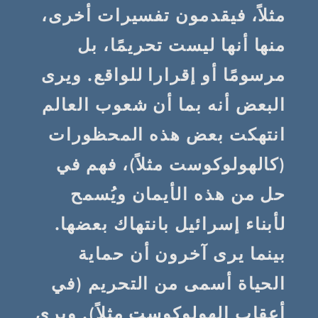
مثلاً، فيقدمون تفسيرات أخرى،
منها أنها ليست تحريمًا، بل
مرسومًا أو إقرارا للواقع. ويرى
البعض أنه بما أن شعوب العالم
انتهكت بعض هذه المحظورات
(كالهولوكوست مثلاً)، فهم في
حل من هذه الأيمان ويُسمح
لأبناء إسرائيل بانتهاك بعضها.
بينما يرى آخرون أن حماية
الحياة أسمى من التحريم (في
أعقاب الهولوكوست مثلاً). ويرى