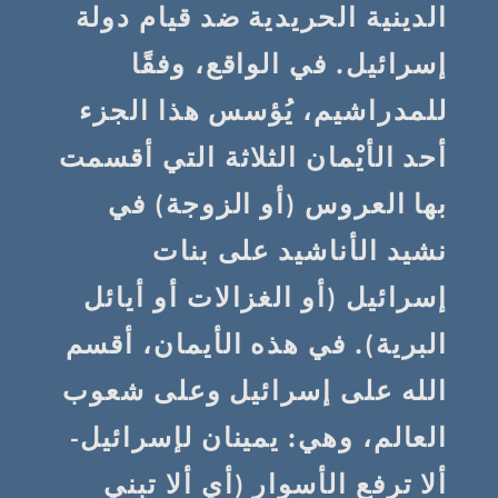
الدينية الحريدية ضد قيام دولة
إسرائيل. في الواقع، وفقًا
للمدراشيم، يُؤسس هذا الجزء
أحد الأيْمان الثلاثة التي أقسمت
بها العروس (أو الزوجة) في
نشيد الأناشيد على بنات
إسرائيل (أو الغزالات أو أيائل
البرية). في هذه الأيمان، أقسم
الله على إسرائيل وعلى شعوب
العالم، وهي: يمينان لإسرائيل-
ألا ترفع الأسوار (أي ألا تبني