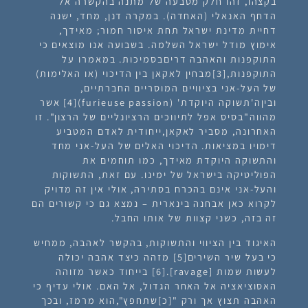
בקצהו, זהו חלק מטבעה של מתנה בהקשרה אל
הדחף האנאלי (האחדה). במקרה דנן, מחד, ישנה
דחיית מדינת ישראל תחת איסור חמור; מאידך,
אימוץ מודל ישראל השלמה. בשבועה אנו מוצאים כי
התוקפנות והאהבה דריםבסמיכות. במאמרו על
התוקפנות,
[3]
מבחין לאקאן בין הדיכוי (או האלימות)
של העל-אני בציוויים המוסריים החברתיים,
וביןה'תשוקה היוקדת' (
furieuse passion
)[4] אשר
מהווה"בסיס אפל לתיווכים הרציונליים של הרצון". זו
האחרונה, מסביר לאקאן,ייחודית לאדם המטביע
דימויו במציאות. הדיכוי האלים של העל-אני מחד
והתשוקה היוקדת מאידך, כמו תוחמים את
הפוליטיקה בישראל של ימינו. עם זאת, התשוקות
והעל-אני אינם בהכרח בסתירה, אולי אין זה מדויק
לקרוא כאן אבחנה בינארית – נמצא גם כי קשורים הם
זה בזה, כשני קצוות של אותו החבל.
האיגוד בין הציווי והתשוקות, בהקשר לאהבה, ממחיש
כי בעל שיר השירים
[5]
מזהה כיצד אהבה יכולה
לעשות שמות [ravage].[6] בייחוד כאשר מזוהה
האסוציאציה אל האחר הגדול, אל האם. אולי עדיף כי
האהבה תצוץ אך ורק "[כ]שתחפץ",הוא מרמז, ובכך