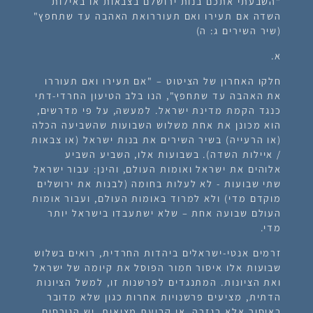
"השבעתי אתכם בנות ירושלם בצבאות או באילות
השדה אם תעירו ואם תעוררואת האהבה עד שתחפץ"
(שיר השירים ג: ה)
א.
חלקו האחרון של הציטוט – "אם תעירו ואם תעוררו
את האהבה עד שתחפץ", הנו בלב הטיעון החרדי-דתי
כנגד הקמת מדינת ישראל. למעשה, על פי מדרשים,
הוא מכונן את אחת משלוש השבועות שהשביעה הכלה
(או הרעייה) בשיר השירים את בנות ישראל (או צבאות
/ איילות השדה). בשבועות אלו, השביע השביע
אלוהים את ישראל ואומות העולם, והינן: עבור ישראל
שתי שבועות - לא לעלות בחומה (לבנות את ירושלים
מוקדם מדי) ולא למרוד באומות העולם, ועבור אומות
העולם שבועה אחת – שלא ישתעבדו בישראל יותר
מדי.
זרמים אנטי-ישראלים ביהדות החרדית, רואים בשלוש
שבועות אלו איסור חמור הפוסל את קיומה של ישראל
ואת הציונות. המתנגדים לפרשנות זו, למשל הציונות
הדתית, מציעים פרשנויות אחרות כגון שלא מדובר
באיסור אלא בגזרה, או קביעת מציאות. יש הגורסים