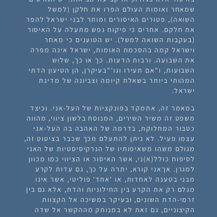
שמאחר ואומות העולם הפרו את חלקן (למשל
השואה), פטורים האיסורים ומותר לבני ישראל להפר
את חלקם. אחרים כי פיקוח נפש מתעלה על האיסור
(בעקבות השואה למשל). יש הטוענים כי מאחר
וישראל קמה בהסכמת האומות, ישראל אינה מפרה
את השבועה. ורבות הדעות. כך או כך, שלוש
השבועות, ו"אם תעירו וגו'"בעיקרן, הן הטיעון הדתי
המהותי ביותר בשאלת קיומה וצביונה של מדינת
ישראל.
במאמר זה, אתמקד בפונקציות של העל-אני. וכיצד
משפט זה משיר השירים, המנוסח בלשון ציווי, מהווה
כטבור המחלוקת, בדרמה של האהבה בה העל-אני
עצמו פעיל. לא ניתן להתעלם מכך שכבר בציטוט זה,
מגולם משהו משאיפותיו של הנרקיסיסטיות של האני
לסיפוח כולל(א)ני, אשר האיסור או הציווי כמו מכוון
למגרן. אךאני קורא, יתרה על כך, גם עדות לקרע
מבני בטענה לאחדות, או 'אחד' פוליטי, אשר אינו
מגלם רק את הקרע בין החילוניות והדת, אלא גם בין
זרמי-הדת השונים, ובעיקר במשיכה אל הקצוות
הקיצוניים, גם זאת לא במנותק מההקשר אל שדה