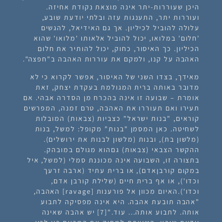
היכן שעוררות-יתר אינה מוצאת נקודת אחיזה.
ועוררות יתר, התענגות עזה ובלתי יודעת שובע,
עלולה להוביל לכיליון. אך גם האידיאל, להגשים
'חלום' במלואו, יכול להוביל אלאותו 'מלואו' שהוא
הכיליון. כך האיסור, כחוק, יכול להותיר את חלום
האהבה על קנו, ולמקם את עוררות האהבה ב"חפצה".
מאידך, בצדו השני של האיסור, אפשר לקרוא כי לא
מדובר באותה ברית המגולמת בעקדת יצחק, זאת
אומרת – שבועה זו אינה בהכרח מן הסדרה אבהי. אם
תעירו ואם תעוררו את האהבה, טרם זמנה, המפרשים
קוראים, "בנות ישראל" כצביות (צבאות) המובלות
לשחיטה. כאן המסמן "בנות" מקופל: למשל, בנות
(מלשון בת), ובנות (מלשון לבנות את ירושלים).
ההקשר הצבאי (צבאות) גםהוא מגולם במובהק.
בתצורה זו, השבועה אינה מכוננת סמלי (למשל, איל
במקום קורבןאדם), או ברית עתיד (ארבה זרעך
וכדו'), או אף ברית חיים (שלילת קורבן אדם,
וכדו').האיום מכוון אל פורענות [ravage] האהבה,
"אהבה תובעת אהבה. היא אינה מפסיקה לתבוע
אותה. לתבוע אותה... עוד."
[7]
יש אהבה שאינה