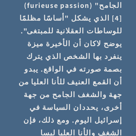
الجامح" (furieuse passion)
[4] الذي يشكل "أساسًا مظلمًا
للوساطات العقلانية للمبتغى".
يوضح لاكان أن الأخيرة ميزة
ينفرد بها الشخص الذي يترك
بصمة صورته في الواقع. يبدو
أن القمع العنيف للأنا العليا من
جهة والشغف الجامح من جهة
أخرى، يحددان السياسة في
إسرائيل اليوم. ومع ذلك، فإن
الشغف والأنا العليا ليسا