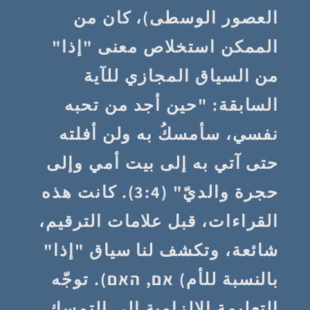
العصور الوسطى)، كان من
الممكن استخلاص معنى "إذا"
من السياق المجازي للآية
السابقة: "حين أجد من تحبه
نفسي، سأمسكُ به ولن أفلته
حتى آتي به إلى بيت أمي وإلى
حجرة والديّ" (3:4). كانت هذه
القراءات، قبل علامات الترقيم،
شائعة، وتكشف لنا سياق "إذا"
بالنسبة للأم) אם, האם). توجّه
التعليمة الالزامية إلى التمسك