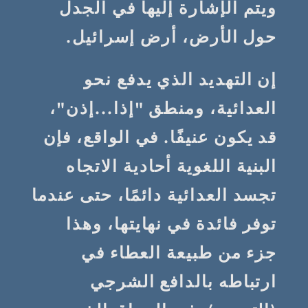
ويتم الإشارة إليها في الجدل
حول الأرض، أرض إسرائيل.
إن التهديد الذي يدفع نحو
العدائية، ومنطق "إذا...إذن"،
قد يكون عنيفًا. في الواقع، فإن
البنية اللغوية أحادية الاتجاه
تجسد العدائية دائمًا، حتى عندما
توفر فائدة في نهايتها، وهذا
جزء من طبيعة العطاء في
ارتباطه بالدافع الشرجي