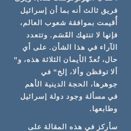
فريق ثالث أنه بما أن إسرائيل
أُقيمت بموافقة شعوب العالم،
فإنها لا تنتهك القَسَم. وتتعدد
الآراء في هذا الشأن. على أي
حال، تُعدّ الأيمان الثلاثة هذه، و"
ألا توقظن وألا، إلخ" في
جوهرها، الحجة الدينية الأهم
في مسألة وجود دولة إسرائيل
وطابعها.
سأركز في هذه المقالة على