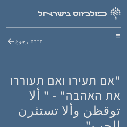
חזרה رجوع
"אם תעירו ואם תעוררו
את האהבה" - " ألا
توقظن وألا تستثرن
الحب"