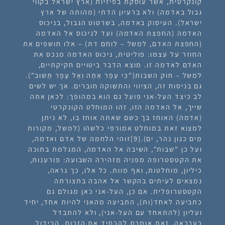
קונקרטית, אשר עוסקת בפיזיות (ארץ ישראל בקווי
גבול באדמה) ולא ברעיון הדתי (מהותה של ארץ
ישראל). העיסוק באדמה, בשרטוט הגבול, בניכוס
האדמה (החפצת האדמה) ועד לניכוס אל האדמה
(החפצת האדם, למשל – לוחם דת) – אלו חושפים את
החוזר על עצמו: פוליטית, ניכוס האדמה מנכס את
האדם לאדמה זו. מוצא הדבר ביטויים חקיקתיים,
למשל – חוק השבות("כִּי עָפָר אַתָּה וְאֶל עָפָר תָּשׁוּב").
גם בניסוח זה, הציווי והתשוקה חוברים. אך יש לשים
לב כיצד העל-אני פועל גם הוא במהופך: לכאן אתה
שייך, אל האדמה הזו, זהו המוחלט הקונקרטי
(אדמה) האוחז בך כשם שאתה אוחז בו, לא ניתן
למצוא זאת במוחלט אמורפי כלשהו (למשל, מקורות
מים כגון נהר, ים).
[9]
זוהי הלחמה של אדם ואדמה,
ועל כן "שבות", השיבה אל האדמה, המגלמת בתוכה
את הקטסטרופה מפניה מזהירה השבועה: פורענות,
כיליון, מוחלטות, ואף מוות. כל אלו, כך נראה,
נמצאים לעיתים בהקשר אל אהבה בתצורתה
הקטסטרופלית. אם כן, העל-אני כאן מגולם גם
כתביעה לאחד(ות), התביעה מהאני להיות אחד, יחיד
ועליון (להתאחד עם העל-אני), ולא להתבדל
כערכאה, זאת אומרת להכחיד את הזרות, הבידול,