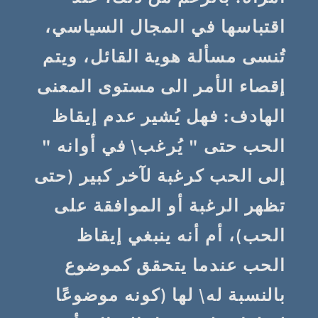
اقتباسها في المجال السياسي،
تُنسى مسألة هوية القائل، ويتم
إقصاء الأمر الى مستوى المعنى
الهادف: فهل يُشير عدم إيقاظ
الحب حتى " يُرغب\ في أوانه "
إلى الحب كرغبة لآخر كبير (حتى
تظهر الرغبة أو الموافقة على
الحب)، أم أنه ينبغي إيقاظ
الحب عندما يتحقق كموضوع
بالنسبة له\ لها (كونه موضوعًا