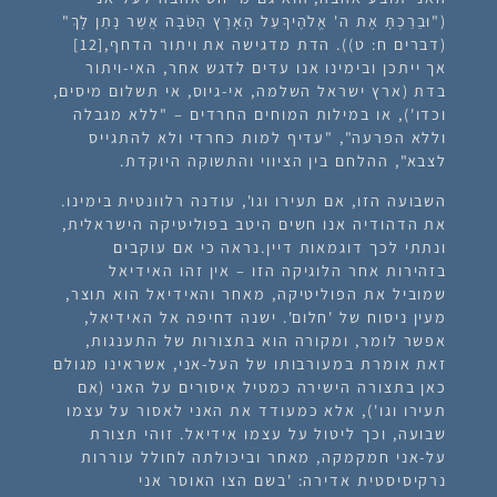
("וּבֵרַכְתָּ אֶת ה' אֱלֹהֶיךָעַל הָאָרֶץ הַטֹּבָה אֲשֶׁר נָתַן לָךְ"
(דברים ח: ט)). הדת מדגישה את ויתור הדחף,[12]
אך ייתכן ובימינו אנו עדים לדגש אחר, האי-ויתור
בדת (ארץ ישראל השלמה, אי-גיוס, אי תשלום מיסים,
וכדו'), או במילות המוחים החרדים – "ללא מגבלה
וללא הפרעה", "עדיף למות כחרדי ולא להתגייס
לצבא", ההלחם בין הציווי והתשוקה היוקדת.
השבועה הזו, אם תעירו וגו', עודנה רלוונטית בימינו.
את הדהודיה אנו חשים היטב בפוליטיקה הישראלית,
ונתתי לכך דוגמאות דיין.נראה כי אם עוקבים
בזהירות אחר הלוגיקה הזו – אין זהו האידיאל
שמוביל את הפוליטיקה, מאחר והאידיאל הוא תוצר,
מעין ניסוח של 'חלום'. ישנה דחיפה אל האידיאל,
אפשר לומר, ומקורה הוא בתצורות של התענגות,
זאת אומרת במעורבותו של העל-אני, אשראינו מגולם
כאן בתצורה הישירה כמטיל איסורים על האני (אם
תעירו וגו'), אלא כמעודד את האני לאסור על עצמו
שבועה, וכך ליטול על עצמו אידיאל. זוהי תצורת
על-אני חמקמקה, מאחר וביכולתה לחולל עוררות
נרקיסיסטית אדירה: 'בשם הצו האוסר אני