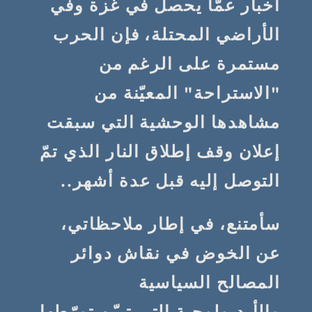
اخبار عمّا يحصل في غزة وفي
الأراضي المحتلة، فإن الحرب
مستمرة على الرغم من
"الاستراحة" المعيّنة من
مشاهدها الوحشية التي سبقت
إعلان وقف إطلاق النار الذي تمّ
التوصل إليه قبل عدة أشهر..
سأمتنع، في إطار ملاحظاتي،
عن الخوض في نقاش دوائر
المصالح السياسية
والأيديولوجية التي تبيّن تورّطها