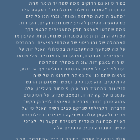
בפירוט ואינם רחוקים ממה שפרויד תיאר תחת
הכותרת "האכזבות שלנו מהמלחמה" בטקסט שלו
"מחשבות לעת מלחמה ומוות". ובהיותנו כלולים
בסיטואציה הסיכון להגיע לשם נוכח וקיים. העדויות
ממה שהרשו לעצמם חלק מהעמיתים לבטא דרך
המדיה החברתית או במסגרות שונות, תחת הטיעון או
האמתלה של זהו ביטוי של עמדתי האישית ובהתבסס
על מה שנחשף מהתערבויות במסלולי האנליזות על
ידיעמיתים מסוימים, ומהערות שהאוזניים שלי שמעו
ישירות באנקודות שונות במהלך המלחמה
ועודלפניה, כל אימת שהמתח הפוליטי צף או ננגע,
מראים שהסיכון של נפילה לתהומות של שיח
הקולקטיב, הוא אכן קיים וממשי ושמגמות הרגש
הניזונות מהממד הזה אינן פוסחות מעלינו, אלה
שנמנים על קהילה זו. ובמצב שכזה, על הסיכונים
שהוא טומן בחובו מבחינת האיומים לפירוק הקשר
החברתי הקהילתי שנרקם סביב השיח האנליטי של
פרויד ולאקאן עולה השתיקה כאופציה דיפלומטית
ראויה מבחינה מוסדית לשמירת הקשר ולו לצרכי
המשך העבודה סביב טקסטים אלה.
אולם נודה על האמת, בחירה זו ככל שתתמשך, תציב