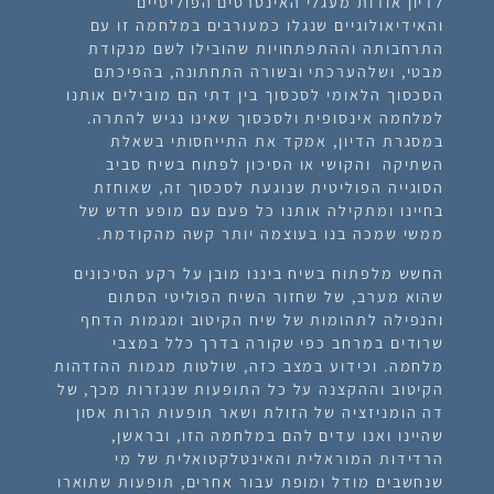
לדיון אודות מעגלי האינטרסים הפוליטיים
והאידיאולוגיים שנגלו כמעורבים במלחמה זו עם
התרחבותה וההתפתחויות שהובילו לשם מנקודת
מבטי, ושלהערכתי ובשורה התחתונה, בהפיכתם
הסכסוך הלאומי לסכסוך בין דתי הם מובילים אותנו
למלחמה אינסופית ולסכסוך שאינו נגיש להתרה.
במסגרת הדיון, אמקד את התייחסותי בשאלת
השתיקה והקושי או הסיכון לפתוח בשיח סביב
הסוגייה הפוליטית שנוגעת לסכסוך זה, שאוחזת
בחיינו ומתקילה אותנו כל פעם עם מופע חדש של
ממשי שמכה בנו בעוצמה יותר קשה מהקודמת.
החשש מלפתוח בשיח ביננו מובן על רקע הסיכונים
שהוא מערב, של שחזור השיח הפוליטי הסתום
והנפילה לתהומות של שיח הקיטוב ומגמות הדחף
שרודים במרחב כפי שקורה בדרך כלל במצבי
מלחמה. וכידוע במצב כזה, שולטות מגמות ההזדהות
הקיטוב וההקצנה על כל התופעות שנגזרות מכך, של
דה הומניזציה של הזולת ושאר תופעות הרות אסון
שהיינו ואנו עדים להם במלחמה הזו, ובראשן,
הרדידות המוראלית והאינטלקטואלית של מי
שנחשבים מודל ומופת עבור אחרים, תופעות שתוארו