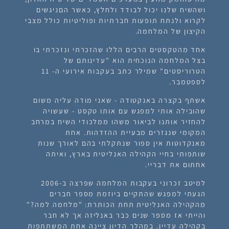
ושהשיח שלנו יכול לבודד ולחלץ, כאשר הםניגשים
לקרוא ולנתח תופעות חברתיות ופוליטיות כולל מצבי
הקיצון של המלחמה.
אחד מהטקסטים הרבים הללו שהזכרתי ונזכרתי בו
בצל המלחמה הנוכחית הוא "עדינותם של
הטרוריסטים" שמילר כתב בעקבות אירועי ה- 11
לספטמבר.
אשתף בקצרה באנקטודה - שאני מודה עליה משום
שהובילה אותי למפגש עם אותו טקסט - שעשויה
להחזיר אותנו לביאור משהו ממלכודי השיח במרחב
המקומי שנגזרים מבעיית ההזדהות. אחת
מאנקדוטות אין ספור שנתקלתי בהם לאורך שנות
שותפותי בחיי הקהילה האנליטית בארץ, ואיתה
אחתום את דבריי.
למיטב זכרוני בעקבות המלחמה שפרצה ב-2006
הגעתי למפגש שהתקיים ביוזמת מספר חברים
מהקהילה האנליטית תחת הכותרת: "מלחמה למה?"
והייתי אז מספר שנים כבר באנליזה אך לא חבר
בקהילה עדיין. במהלך הדיון ציינה אחת המשתתפות