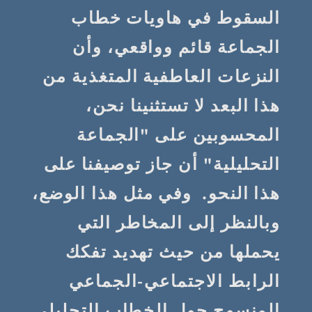
السقوط في هاويات خطاب
الجماعة قائم وواقعي، وأن
النزعات العاطفية المتغذية من
هذا البعد لا تستثنينا نحن،
المحسوبين على "الجماعة
التحليلية" أن جاز توصيفنا على
هذا النحو. وفي مثل هذا الوضع،
وبالنظر إلى المخاطر التي
يحملها من حيث تهديد تفكك
الرابط الاجتماعي-الجماعي
المنسوج حول الخطاب التحليلي