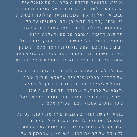
ומהיר, שתופעת ההזדהות בקריאה פסיכואנליטית,
הנה הבסיס לתצורה הקבוצתית של התקבצות הרבים
סביב אידיאל והיא זו שמכוננת את החלוקה הבסיסית
בין אנחנו (קבוצת הדומים) והם (השונים),על כל
התופעות שיכולות להיגזר ממנה מבחינת הגבלת
תחושות החיבה והאהבה פנימה והשלכת הרוע
והשנאה החוצה כלפי השונה והזר. התקבצות זו של
רבים נוצרת כפי שפסיכולוגיית ההמון מלמדת מתוך
זיקות רגשיות בתוך הקבוצה שנרקמים על שני צירים,
אופקי של חברת האחים ואנכי ביחס לאידיאל משותף.
אם נלך לשדה הפסיכואנליטי נזכור שתחת ההזדהות
של החברה הפסיכואנליטית שלאקאן הוסיף אותה
כמודל שלישי להזהדות קבוצתית, נוסף לכנסייה
ולצבא של פרויד, הוא הודר יחד עם השיח שלו
כאובייקטים דחויים. ומתוך בדידותו ביחס לאידיאל
ניסה להקים אסכולה כפי שמילר מלמד.
בתיאוריה של תורין בה מציע מילר את הסובייקט של
האסכולה או אסכולה סובייקט. במהלך פיתוח
הלוגיקה להבנייתה כתצורה קבוצתית שאינה כפופה
ללוגיקה של קבוצת המון, הוא מציין שמהמקום של