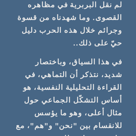
لم نقل البربرية في مظاهره
القصوى. وما شهدناه من قسوة
وجرائم خلال هذه الحرب دليل
حيّ على ذلك..
في هذا السياق، وباختصار
شديد، نتذكر أن التماهي، في
القراءة التحليلية النفسية، هو
أساس التشكّل الجماعي حول
مثال أعلى، وهو ما يؤسس
للانقسام بين "نحن" و"هم"، مع