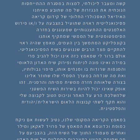
קשה ומעבר ליכולתי, למצות במסגרת ההתייחסות
הנוכחית את הנגזרות של מה שתובע מאיתנו
האידיאל האסכולרי החלופי של קידום קריאה
פסיכואנליטית ראויה שתועיל בהצבעה על ו/או פירוש
האלמנטים ההתענגותיים שמעוגנים בחזרה
הסימפטומטית של הממשי שמתקיף אותנו
בקונפליקט המתמשך בין העמים, מאמץ שהיה ראוי
להתקיים מצד הרבים שנגועים בשיח הפסיכואנליטי.
אולם ברור לי שמאמץ כזה אינו יכול להניב פרי
במידה ואינו פונה לניתוח ופירוק שיח האדון הלאומי
והמגמות שרודות בו ומנחים אותו, מיפוי גבולותיו,
ואת מה שנדחה במערך הסמלי שלו שחוזר אלינו
בצורה שלאותה חזרה ממשית ממיתה והרסנית. זהו
אופק שאינו יכול להיות בשירות השיח הפשטני
שלהשלכת הרע על האחר וניכוס הטוב לקבוצה שלי
והוא תקף לשתי קבוצות הלאום הישראלית/יהודית
והפלסטינית.
במאמץ הקריאה המקומי שלנו, נטיב לעשות אם ניקח
כמופת וכדוגמא את המאמץ של פרויד לאקאן ומילר
ואחרים מעמודי התווך של השיח הזה, בהצביעם על
מה שחומק מהעין במערכים הסמליים של שיח האדון,