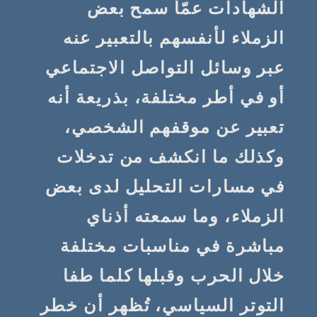
الشهادات عمّا سمح بعض
الزملاء لأنفسهم بالتعبير عنه
عبر وسائل التواصل الاجتماعي
أو في أطر مختلفة، بذريعة أنه
تعبير عن موقفهم الشخصي،
وكذلك ما انكشف من تدخلات
في مسارات التحليل لدى بعض
الزملاء، وما سمعته أذناي
مباشرة في مناسبات مختلفة
خلال الحرب وقبلها كلما طفا
التوتر السياسي، تُظهر أن خطر