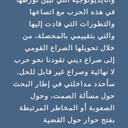
في هذه الحرب مع اتساعها
والتطورات التي قادت إليها
والتي بتقييمي بالمحصلة، من
خلال تحويلها الصراع القومي
إلى صراع ديني تقودنا نحو حرب
لا نهائية وصراع غير قابل للحل.
سأحدد مداخلتي في إطار البحث
حول مسألة الصمت، وحول
الصعوبة أو المخاطر المرتبطة
بفتح حوار حول القضية