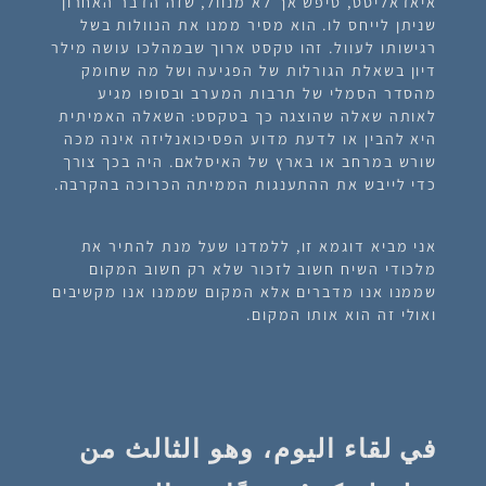
איאדאליסט, טיפש אך לא מנוול, שזה הדבר האחרון
שניתן לייחס לו. הוא מסיר ממנו את הנוולות בשל
רגישותו לעוול. זהו טקסט ארוך שבמהלכו עושה מילר
דיון בשאלת הגורלות של הפגיעה ושל מה שחומק
מהסדר הסמלי של תרבות המערב ובסופו מגיע
לאותה שאלה שהוצגה כך בטקסט: השאלה האמיתית
היא להבין או לדעת מדוע הפסיכואנליזה אינה מכה
שורש במרחב או בארץ של האיסלאם. היה בכך צורך
כדי לייבש את ההתענגות הממיתה הכרוכה בהקרבה.
אני מביא דוגמא זו, ללמדנו שעל מנת להתיר את
מלכודי השיח חשוב לזכור שלא רק חשוב המקום
שממנו אנו מדברים אלא המקום שממנו אנו מקשיבים
ואולי זה הוא אותו המקום.
في لقاء اليوم، وهو الثالث من