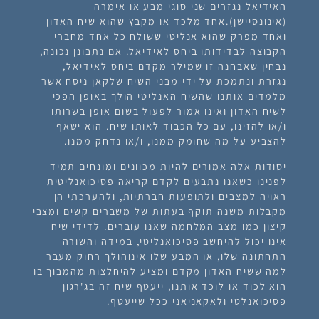
האידיאל נגזרים שני סוגי מבע או אימרה
(אינונסיישן).אחד מלכד או מקבץ שהוא שיח האדון
ואחד מפרק שהוא אנליטי ששולח כל אחד מחברי
הקבוצה לבדידותו ביחס לאידיאל. אם נתבונן נכונה,
נבחין שאבחנה זו שמילר מקדם ביחס לאידיאל,
נגזרת ונתמכת על ידי מבני השיח שלקאן ניסח אשר
מלמדים אותנו שהשיח האנליטי הולך באופן הפכי
לשיח האדון ואינו אמור לפעול בשום אופן בשרותו
ו/או להזינו, עם כל הכבוד לאותו שיח. הוא ישאף
להצביע על מה שחומק ממנו, ו/או נדחק ממנו.
יסודות אלה אמורים להיות מכוונים ומונחים תמיד
לפנינו כשאנו נתבעים לקדם קריאה פסיכואנליטית
ראויה למצבים ולתופעות חברתיות, ולהערכתי הן
מקבלות משנה תוקף בעתות של משברים קשים ומצבי
קיצון כמו מצב המלחמה שאנו עוברים. לדידי שיח
אינו יכול להיחשב פסיכואנליטי, במידה והשורה
התחתונה שלו, או המבע שלו אינוהולך רחוק מעבר
למה ששיח האדון מקדם ומציע להיחלצות מהמבוך בו
הוא לכוד או לוכד אותנו, ייעטף שיח זה בג'רגון
פסיכואנלטי ולאקאניאני ככל שייעטף.