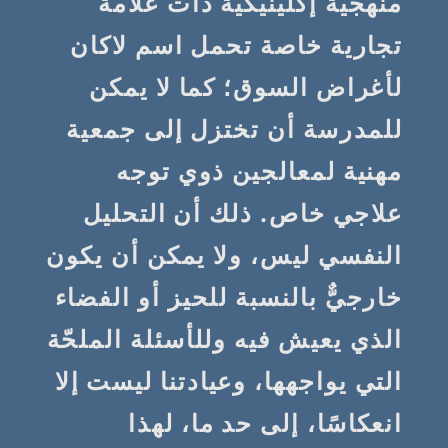
منهجية إكلينيكية ذات علامة
تجارية خاصة تحمل اسم لاكان
لأغراض السوق؛ كما لا يمكن
للمدرسة أن تختزل إلى جمعية
مهنية لمعالجين ذوي توجه
علاجي خاص. ذلك أن التحليل
النفسي ليس، ولا يمكن أن يكون
خارجيٌّ بالنسبة للحيز أو الفضاء
الذي يعيش فيه وللأسئلة الملحّة
التي يواجهها، وعيادتنا ليست إلا
انعكاسًا، إلى حد ما، لهذا