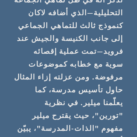
التحليلية—الذي أضافه لاكان
كنموذج ثالث للتماهي الجماعي
إلى جانب الكنيسة والجيش عند
فرويد—تمت عملية إقصائه
سوية مع خطابه كموضوعات
مرفوضة. ومن عزلته إزاء المثال
حاول تأسيس مدرسة، كما
يعلّمنا ميلير. في نظرية
"تورين"، حيث يقترح ميلير
مفهوم "الذات-المدرسة"، يبيّن