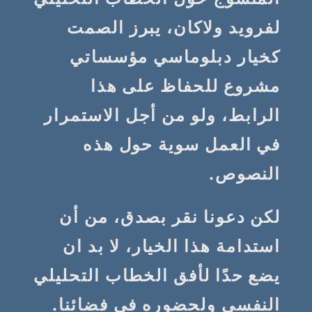
لفرويد ولاكان، يبرز الصمت
كخيار دبلوماسي مؤسساتي
مشروع للحفاظ على هذا
الرابط، ولو من أجل الاستمرار
في العمل سوية حول هذه
النصوص.
لكن دعونا نقر بصدق، من أن
استدامة هذا الخيار، لا بد ان
يضع حدًا لأفق الخطاب التحليلي
النفسي ولحضوره في فضائنا.