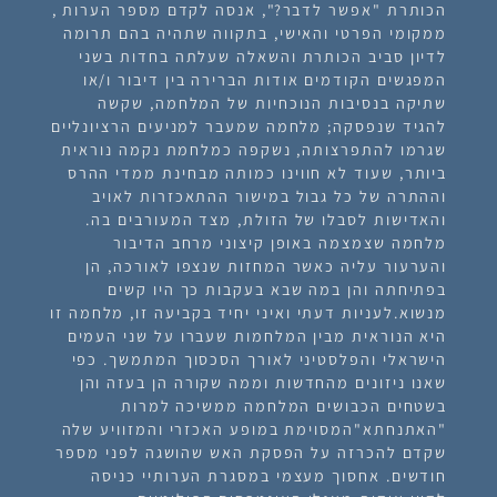
הכותרת "אפשר לדבר?", אנסה לקדם מספר הערות ,
ממקומי הפרטי והאישי, בתקווה שתהיה בהם תרומה
לדיון סביב הכותרת והשאלה שעלתה בחדות בשני
המפגשים הקודמים אודות הברירה בין דיבור ו/או
שתיקה בנסיבות הנוכחיות של המלחמה, שקשה
להגיד שנפסקה; מלחמה שמעבר למניעים הרציונליים
שגרמו להתפרצותה, נשקפה כמלחמת נקמה נוראית
ביותר, שעוד לא חווינו כמותה מבחינת ממדי ההרס
וההתרה של כל גבול במישור ההתאכזרות לאויב
והאדישות לסבלו של הזולת, מצד המעורבים בה.
מלחמה שצמצמה באופן קיצוני מרחב הדיבור
והערעור עליה כאשר המחזות שנצפו לאורכה, הן
בפתיחתה והן במה שבא בעקבות כך היו קשים
מנשוא.לעניות דעתי ואיני יחיד בקביעה זו, מלחמה זו
היא הנוראית מבין המלחמות שעברו על שני העמים
הישראלי והפלסטיני לאורך הסכסוך המתמשך. כפי
שאנו ניזונים מהחדשות וממה שקורה הן בעזה והן
בשטחים הכבושים המלחמה ממשיכה למרות
"האתנחתא"המסוימת במופע האכזרי והמזוויע שלה
שקדם להכרזה על הפסקת האש שהושגה לפני מספר
חודשים. אחסוך מעצמי במסגרת הערותיי כניסה