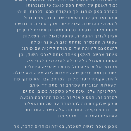
גבול לאופק של השיח הפסיכואנליטי ולנוכחותו
במרחב במקומותנו. כך מנקודת מבטי לפחות. הייתי
אומר ומרחיק לכת בטיעוני שדבר זה, מציב גבול
למסלולי ההכשרה האנליטית בארץ. סוגייה זו דורשת
פיתוח מיוחד וזקוקה מרחב ומסגרת אחרים לדיון אך
אציין לצורך ההבהרה, שהפסיכואנליזה והשאלות
שסוגיית ההכשרה פותחת לגביה, אינה יכולה
להצטמצם להיותה עוד מיתודה קלינית עם מיתוג
מיוחד שהשם לאקאן מייחד אותה לצרכי השוק; ומן
הסתם האסכולה לא יכולה להצטמצם לכדי איגוד
מקצועי של אנשי טיפול עם אוריינטציה טיפולית
ייחודית.זאת מכיוון שההפסיכואנליזה אינה ולא יכולה
להיות אקסטרירטוריאלית למרחב שבו היא מתקיימת
ולשאלות הבוערות שמרחב זה מתמודד איתם
והקליניקה שלנו אינה אלא משקפת במובן מסוים
למרחב זה. הפסיכואנליזה בממד ההרחבה תובעת
אופק שלוקח אותה להתמודד עם סוגיות ושאלות
אודות הפונקציה והתרומה שלה בשדה התרבות
האנושית והמרחב בו מתקיימת.
מכאן אנסה לגשת לשאלה, במידה ובוחרים לדבר, מה