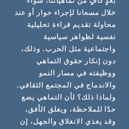
بعدٍ كافٍ من تماهياتنا، سواء
خلال مسعانا لإجراء حوار أو عند
محاولة تقديم قراءة تحليلية
نفسية لظواهر سياسية
واجتماعية مثل الحرب. وذلك،
دون إنكار حقوق التماهي
ووظيفته في مسار النمو
والاندماج في المجتمع الثقافي.
ولماذا ذلك؟ لأن التماهي يضع
حدًا للملاحظة، ويغلق الأفق،
وقد يغذي الانغلاق والجهل، إن