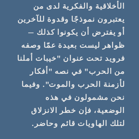
الأخلاقية والفكرية لدى من
يعتبرون نموذجًا وقدوة للآخرين
أو يفترض أن يكونوا كذلك —
ظواهر ليست بعيدة عمّا وصفه
فرويد تحت عنوان "خيبات أملنا
من الحرب" في نصه "أفكار
لأزمنة الحرب والموت". وفيما
نحن مشمولون في هذه
الوضعية، فإن خطر الانزلاق
لتلك الهاويات قائم وحاضر.