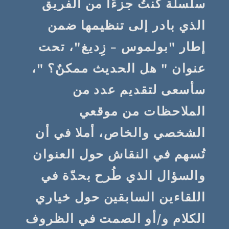
سلسلة كنتُ جزءًا من الفريق
الذي بادر إلى تنظيمها ضمن
إطار "بولموس – زِديغ"، تحت
عنوان " هل الحديث ممكنٌ؟ "،
سأسعى لتقديم عدد من
الملاحظات من موقعي
الشخصي والخاص، أملا في أن
تُسهم في النقاش حول العنوان
والسؤال الذي طُرح بحدّة في
اللقاءين السابقين حول خياري
الكلام و/أو الصمت في الظروف