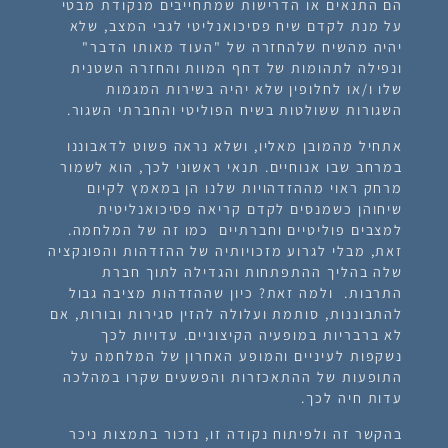
הם התנאים או הדרישות שמתחייבים מנקודת מבטי
על מנת לקדם שיח פסיכואנליטי לגבי המצב, שלא
יהיה מהשיח שלהחזרה של "העוד מאותו הדבר"
ונפילה לתהומות של דחף המוות והחזרה השטנית
שלו ו/או לחלופין שלא יהיה בשירות המגמות
השגורות ששולטות בשיח הפוליטי והחברתי השגור.
אתחיל מהמובן מאליו, ושלא נראה פשוט לדאבוננו
במרחב שבו אנוחיים. תנאי ראשוני לכך, הוא לשמור
מרחק ראוי מההזדהויות שלנו הן במאמץ לקיום
שיחוהן כשמנסים לקדם קריאה פסיכואנליטית
למצבים פוליטיים וחברתיים כמו זה של המלחמה.
זאת, מבלי לגרוע מזכויותיה של ההזדהות והפונקציה
שלה בהליך ההתפתחות והגדילה לתוך חברת
התרבות. ולמה זאת? כיון שההזדהות מציבה גבול
להתבוננות, סותמת ועלולה להזין סגירות ובורות, אם
לא ברבריות במופעיה הקיצוניים. עדויות לכך
נשקפות לעיניים והמופע האחרון של המלחמה על
התופעות של ההתאכזרות והפשעים שקרו במהלכה
עדות חיה לכך.
בהקשר זה ולפיתוח נקודה זו, נזכור בתמצות ניכר