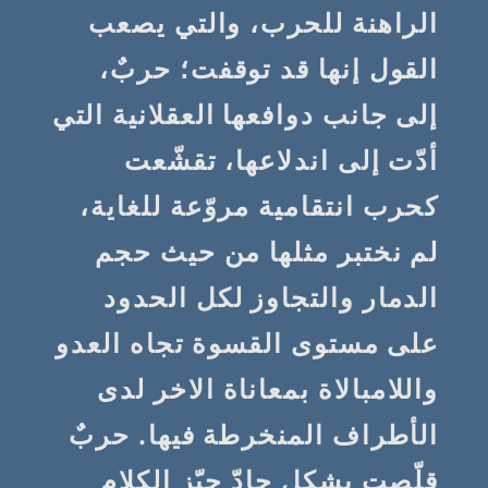
الراهنة للحرب، والتي يصعب
القول إنها قد توقفت؛ حربٌ،
إلى جانب دوافعها العقلانية التي
أدّت إلى اندلاعها، تقشّعت
كحرب انتقامية مروّعة للغاية،
لم نختبر مثلها من حيث حجم
الدمار والتجاوز لكل الحدود
على مستوى القسوة تجاه العدو
واللامبالاة بمعاناة الاخر لدى
الأطراف المنخرطة فيها. حربٌ
قلّصت بشكل حادّ حيّز الكلام