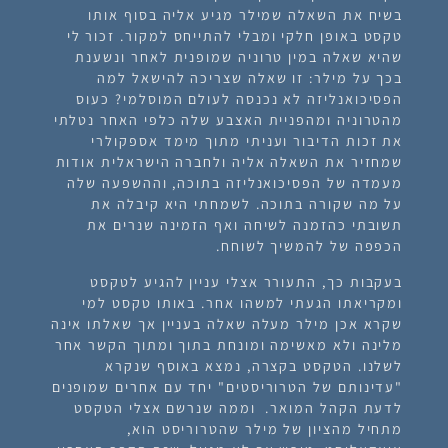
בשיח את השאלה שמילר מגיע אליה בסוף אותו
טקסט באופן חלקי ומבלי להתייחס למקור. זכור לי
שהיא שאלה במין טרוניה שמופנית לאחר ונשענת
בכך על מילר: זו שאלה שצריכה להישאל למה
הפסיכואנליזה לא נכנסה לעולם המוסלמי? כעוס
מהטרוניה ומהפניית האצבע שלה כלפי האחר נטלתי
את זכות הדיבור ועניתי מתוך מימד אספקולרי
שמחזיר את השאלה אליה ולחברה הישראלית אודות
מעמדה של הפסיכואנליזה בתוכה, וההשפעה שלה
על מה שקורה בתוכה. לשמחתי היא קיבלה את
תשובתי כהזמנה לשיחה ואף הזמינה שנרים את
הכפפה של להמשיך לשוחח.
בעקבות כך, התעורר אצלי עניין להגיע לטקסט
ומקריאתו הגעתי למשהו אחר. באותו טקסט למי
שקרא אכן מילר מעלה שאלה בעניין אך שאלתו אינה
מלינה ולא מאשימה ומונחת בתוך ומתוך הקשר אחר
לשלנו. הטקסט בקצרה, נמצא באוסף שנקרא
"עדינותם של הטרוריסטים" יחד עם אחרים שמופנים
לדעת הקהל המואר. וממה שנרשם אצלי הטקסט
מתחיל מהציון של מילר שהטרוריסט הוא,