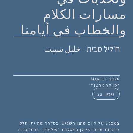
مسارات الكلام
والخطاب في أيامنا
ח'ליל סבית - خليل سبيت
May 16, 2026
זמן קריאה
12
ד׳
גיליון 22
במפגש של היום שהנו השלישי בסדרה שהייתי חלק
מהצוות שיזם ואירגן במסגרת "פולמוס –זדיג",תחת