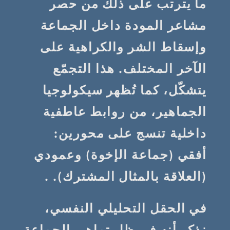
ما يترتب على ذلك من حصر
مشاعر المودة داخل الجماعة
وإسقاط الشر والكراهية على
الآخر المختلف. هذا التجمّع
يتشكّل، كما تُظهر سيكولوجيا
الجماهير، من روابط عاطفية
داخلية تنسج على محورين:
أفقي (جماعة الإخوة) وعمودي
(العلاقة بالمثال المشترك). .
في الحقل التحليلي النفسي،
نذكر أنه في ظل تماهي الجماعة