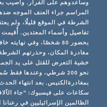
وساعدوهم على الفرار. وأُصيب ب
المراسم جراء العنف الموجه ضده
الشرطة في الموقع قليلًا، ولم يعتق
تفاصيل وأسماء المعتدين. أُقيمت
بحضور 80 شخصًا، وفي نهايت
مغادرة المكان، وحذرتهم الشرطة
خشية التعرض للقتل على يد الجمو
نحو 200 شرطي، وعندها فقط س
بمغادرةالكنيس. بعد انتهاء الحدث
سكاعات على فيسبوك: "جاء الآلاف
الظالمين الإسرائيليين في رعنانا 