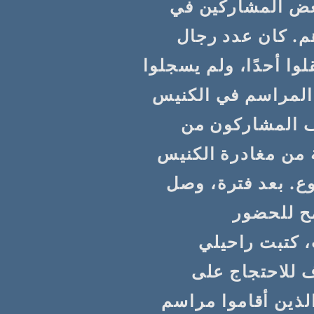
عض المشاركين في
م. كان عدد رجال
لوا أحدًا، ولم يسجلوا
 المراسم في الكنيس
ه خاف المشاركون من
 من مغادرة الكنيس
ع. بعد فترة، وصل
ُمح للحضور
، كتبت راحيلي
 للاحتجاج على
الذين أقاموا مراسم