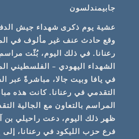
جابيمندلسون
عشية يوم ذكرى شهداء جيش الدفاع
وقع حادث عنف غير مألوف في المد
رعنانا. في ذلك اليوم، بُثّت مراسم
الشهداء اليهودي – الفلسطيني الم
في يافا وبيت جالا، مباشرةً عبر ا
التقدمي في رعنانا. كانت هذه مب
المراسم بالتعاون مع الجالية التقد
ظهر ذلك اليوم، دعت راحيلي بن 
فرع حزب الليكود في رعنانا، إلى 