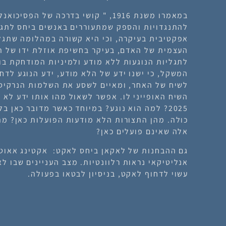
במאמרו משנת 1916, " קושי בדרכה של הפ
להתנגדויות והספק שמתעוררים באנשים ביחס לתגל
אפקטיבית בעיקרה, וכי היא קשורה במהלומה שתגל
העצמית של האדם, בעיקר בחשיפת אוזלת ידו של ה
לתגליות הנוגעות ללא מודע ולמיניות המודחקת בו. 
המשקל, כי ישנו ידע של הלא מודע, ידע הנוגע לד
לשיח של האחר, ומאיים לשסע את השלמות הנרקיס
השיח האופייני לו. אפשר לשאול מהו אותו ידע לא 
2025? למה הוא נוגע? במיוחד כאשר מדובר כאן 
כולה. מהן התצורות הלא מודעות הפועלות כאן? מה
אלה שאינם פועלים כאן?
גם ההבחנות של לאקאן ביחס לאקט: אקטינג אאוט
אנליטיקאי נראות רלוונטיות. מצב העניינים שבו ל
עשוי לדחוף לאקט, בניסיון לבטאו בפעולה.