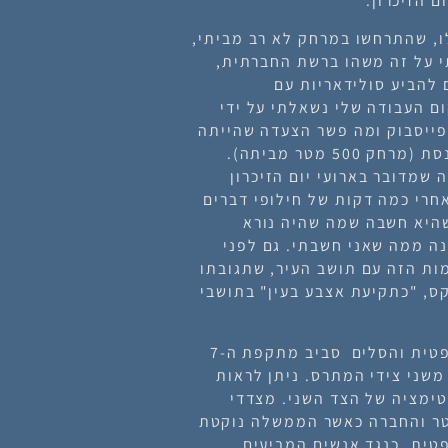
ם הזיכרון.
ו, שהתרחשו במרחק לא רב מביתי,
י על זה משהו ברשת החברתית,
להביע סולידאריות עם
ם העבודה שלי נשאלתי על ידי
פייסבוק ומה פשר הצעדה שהייתה
אתמול. היא לא ידעה הרבה על מה שקרה בבית הכנסת (מרחק 500 מטר מביתה).
שמדובר בארועי יום הזיכרון
חרי כמה דקות של חילופי דברים
שהיא חשבה שמה שהיה נורא
נה ממה שאני חשבתי. גם לפני
ות הזה עם תושב העיר, שתגובתו
ס, "כתקיעת אצבע בעין" בתושבי
השסע הפוליטי בישראל, שהחל סביב ההפיכה המשפטית והסלים סביב מתקפת ה-7
שני צידי המתרס. ניתן לראות
ימציה של הצד השני. מצדדי
ר והחברה כאשר הממשלה נוקטת
טית, כנגד אנשים המביעים