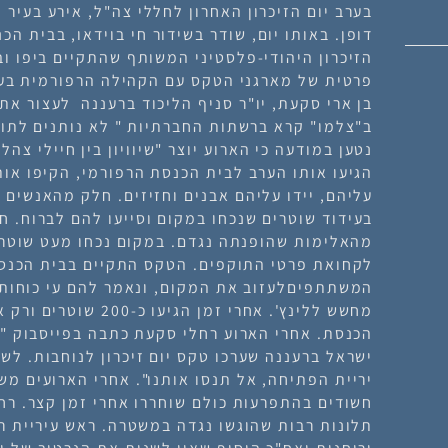
בערב יום הזיכרון האחרון לחללי צה"ל, אירע בעיר מ
דופן. באותו יום, שודר בשידור חי בוידאו, בבית ה
הזיכרון היהודי-פלסטיני המשותף שהתקיים ביפו וב
פרטית של מארגני הטקס עם הקהילה הרפורמית בעיר
בן ארי סקעת, יו"ר סניף הליכוד ברעננה לעצור את
ב"צלמו" קרא ברשתות החברתיות " לא נותנים לתומ
הגיעו אותו הערב לבית הכנסת הרפורמי, הקיפו אות
עליהם, יידו עליהם אבנים וחזיזים. חלק מהאנשים 
בעידוד שוטרים שנכחו במקום וסייעו להם לברוח.
מהאלימות שהופנתה נגדם. במקום נכחו מעט שוטרי
המשתתפיםלעזוב את המקום, ונאמר להם עי כוחו
מחשש ללינץ'. אחרי זמן הג
הכנסת. אחרי הארוע רחלי סקעת כתבה בפייסבוק "א
ישראל ברעננה שערכו טקס יום זיכרון לנוחבות. לשמ
חשודים בהתפרעות כולם שוחררו אחרי זמן קצר. רח
תלונות רבות שהוגשו נגדה במשטרה. ראש עיריית ר