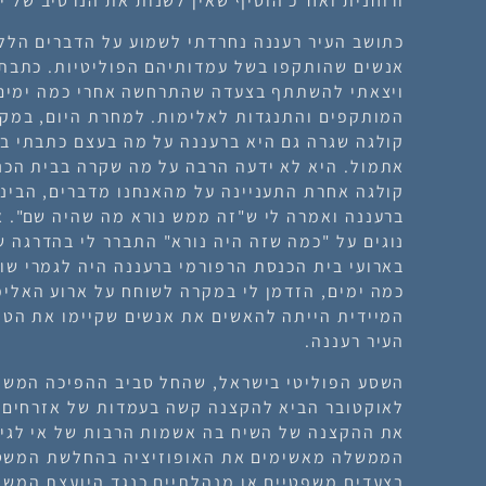
ורוחנית ואח"כ הוסיף שאין לשנות את הנרטיב של יו
כתושב העיר רעננה נחרדתי לשמוע על הדברים הלל
אנשים שהותקפו בשל עמדותיהם הפוליטיות. כתבת
ויצאתי להשתתף בצעדה שהתרחשה אחרי כמה ימים 
המותקפים והתנגדות לאלימות. למחרת היום, במקו
קולגה שגרה גם היא ברעננה על מה בעצם כתבתי ב
קולגה אחרת התעניינה על מהאנחנו מדברים, הבינה 
ברעננה ואמרה לי ש"זה ממש נורא מה שהיה שם". א
נוגים על "כמה שזה היה נורא" התברר לי בהדרגה 
בארועי בית הכנסת הרפורמי ברעננה היה לגמרי שו
כמה ימים, הזדמן לי במקרה לשוחח על ארוע האלימ
המיידית הייתה להאשים את אנשים שקיימו את הטק
העיר רעננה.
לאוקטובר הביא להקצנה קשה בעמדות של אזרחים מ
את ההקצנה של השיח בה אשמות הרבות של אי לגיט
הממשלה מאשימים את האופוזיציה בהחלשת המשט
בצעדים משפטיים או מנהלתיים כנגד היועצת המשפ