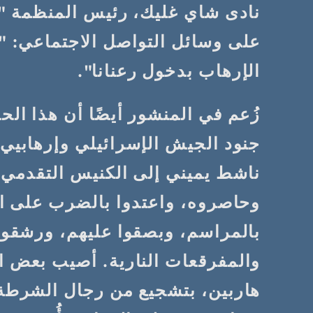
نادى شاي غليك، رئيس المنظمة "
على وسائل التواصل الاجتماعي: "
الإرهاب بدخول رعنانا".
زُعم في المنشور أيضًا أن هذا ال
ناشط يميني إلى الكنيس التقدمي 
وحاصروه، واعتدوا بالضرب على ال
بالمراسم، وبصقوا عليهم، ورشقوه
والمفرقعات النارية. أصيب بعض ال
هاربين، بتشجيع من رجال الشرطة 