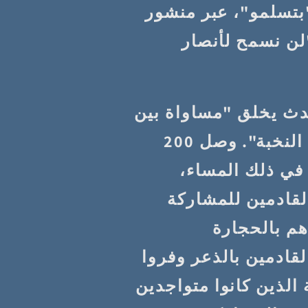
بتسلمو"، عبر منشور
لن نسمح لأنصار
حدث يخلق "مساواة بين
جنود الجيش الإسرائيلي وإرهابيي النخبة". وصل 200
في ذلك المساء،
قادمين للمشاركة
م بالحجارة
قادمين بالذعر وفروا
الذين كانوا متواجدين