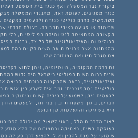
ביקורת נגד הממשלה ואף כנגד בית המשפט העליו
כנגד מפגינים. לעומת זאת, מתנגדי הממשלה מבק
משתמשים בחרם פוליטי כנגדה ולפעמים באקטים של
שביתות או פגיעה בצירי תחבורה. בעולם חברתי שב
תקשורת המתאימה לנטיותיהם הפוליטיות, כלי תק
הפוליטיות והאידיאולוגיות של כל צד, נבנות תפי
מהמחנות אשר מכניסות את השיח הקיים בהם למעין
את מגבלותיו ואת הצנזורה שלו.
גם ברמה המקומית, היומיומית, ניתן לחוש בקריסה
שנים רבות השיח הפוליטי בישראל היה גדוש במתחי
ואידיאולוגיים, נראה שההקצנה הנוכחית הביאה את 
פוליטיים "מתפוצצים" ומביאים לשסע בין אנשים ב
לפעמים ניתן לשמוע על ריבים קשים וניתוקים הפורצ
חברים, בתוך משפחות ובין בני זוג, ולפעמים הדרך
היא בשתיקה והתעלמות מן הנושא.
לאור הדברים הללו, ראוי לשאול מה יכולה הפסיכו
העוסקת בשיח, באתיקה ובתצורות של הלא מודע להצ
שימושי על מנת להבין ואולי להציע דרך פעולה במצ